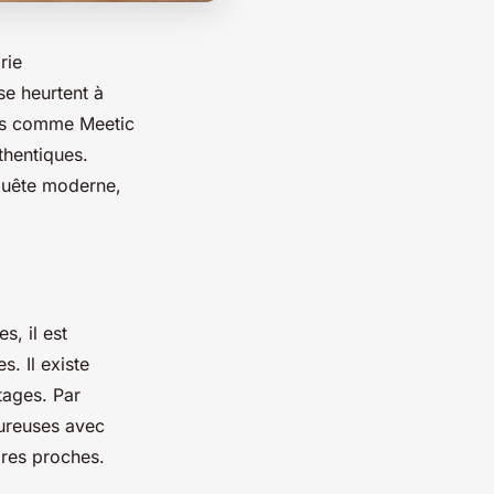
rie
se heurtent à
ants comme Meetic
thentiques.
 quête moderne,
, il est
. Il existe
tages. Par
oureuses avec
ires proches.