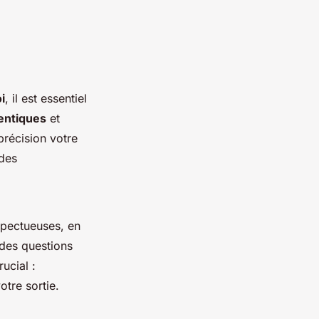
i
, il est essentiel
hentiques
et
précision votre
 des
spectueuses, en
 des questions
rucial :
otre sortie.