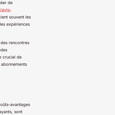
réer de
/avis-
cient souvent les
 les expériences
 des rencontres
 des
e crucial de
des abonnements
coûts-avantages
ayants, sont