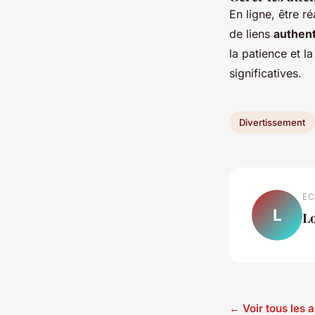
En ligne, être r
de liens
authent
la patience et 
significatives.
Divertissement
EC
L
L
← Voir tous les 