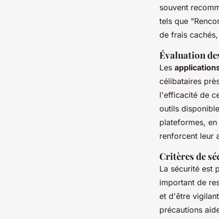
souvent recomm
tels que "Renco
de frais cachés,
Évaluation des
Les
application
célibataires prè
l'efficacité de c
outils disponibl
plateformes, en 
renforcent leur 
Critères de sé
La sécurité est p
important de re
et d'être vigila
précautions aid