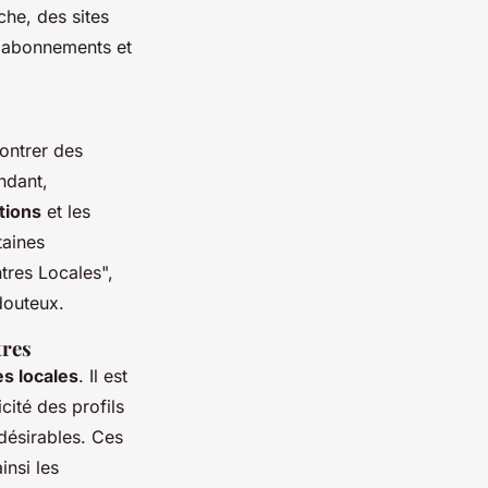
che, des sites
d'abonnements et
contrer des
ndant,
tions
et les
taines
tres Locales",
douteux.
tres
s locales
. Il est
icité des profils
ndésirables. Ces
ainsi les