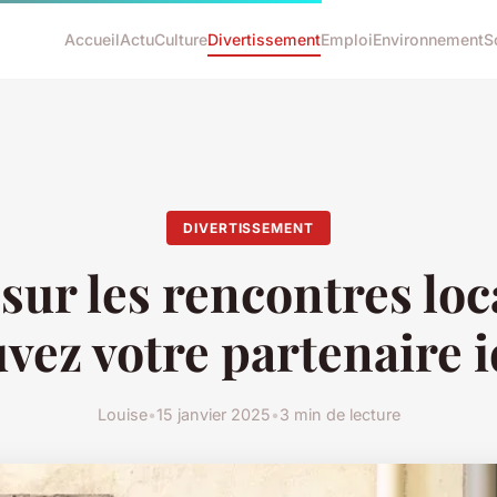
Accueil
Actu
Culture
Divertissement
Emploi
Environnement
S
DIVERTISSEMENT
sur les rencontres loc
uvez votre partenaire i
Louise
•
15 janvier 2025
•
3 min de lecture