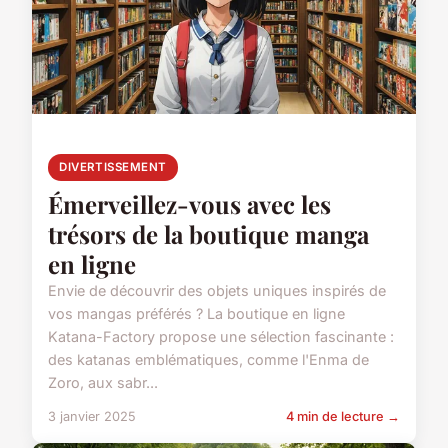
DIVERTISSEMENT
Émerveillez-vous avec les
trésors de la boutique manga
en ligne
Envie de découvrir des objets uniques inspirés de
vos mangas préférés ? La boutique en ligne
Katana-Factory propose une sélection fascinante :
des katanas emblématiques, comme l'Enma de
Zoro, aux sabr...
3 janvier 2025
4 min de lecture →