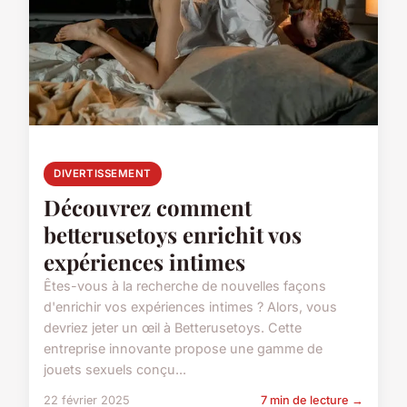
DIVERTISSEMENT
Découvrez comment
betterusetoys enrichit vos
expériences intimes
Êtes-vous à la recherche de nouvelles façons
d'enrichir vos expériences intimes ? Alors, vous
devriez jeter un œil à Betterusetoys. Cette
entreprise innovante propose une gamme de
jouets sexuels conçu...
22 février 2025
7 min de lecture →