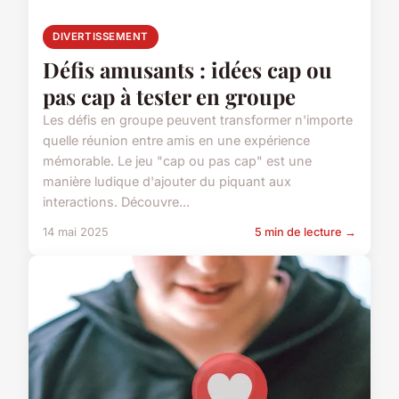
DIVERTISSEMENT
Défis amusants : idées cap ou
pas cap à tester en groupe
Les défis en groupe peuvent transformer n'importe
quelle réunion entre amis en une expérience
mémorable. Le jeu "cap ou pas cap" est une
manière ludique d'ajouter du piquant aux
interactions. Découvre...
14 mai 2025
5 min de lecture →