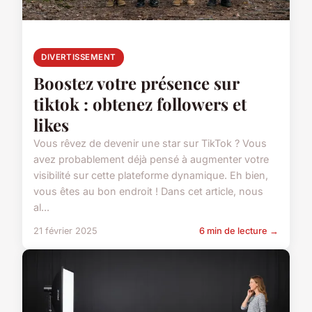
DIVERTISSEMENT
Boostez votre présence sur
tiktok : obtenez followers et
likes
Vous rêvez de devenir une star sur TikTok ? Vous
avez probablement déjà pensé à augmenter votre
visibilité sur cette plateforme dynamique. Eh bien,
vous êtes au bon endroit ! Dans cet article, nous
al...
21 février 2025
6 min de lecture →