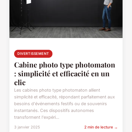
DIVERTISSEMENT
Cabine photo type photomaton
: simplicité et efficacité en un
clic
Les cabines photo type photomaton allient
simplicité et efficacité, répondant parfaitement aux
besoins d'événements festifs ou de souvenirs
instantanés. Ces dispositifs autonomes
transforment l'expéri...
3 janvier 2025
2 min de lecture →