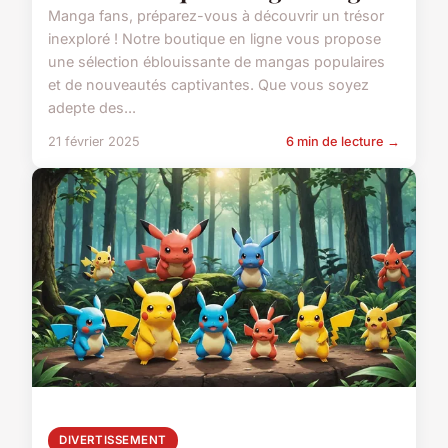
Manga fans, préparez-vous à découvrir un trésor
inexploré ! Notre boutique en ligne vous propose
une sélection éblouissante de mangas populaires
et de nouveautés captivantes. Que vous soyez
adepte des...
21 février 2025
6 min de lecture →
DIVERTISSEMENT