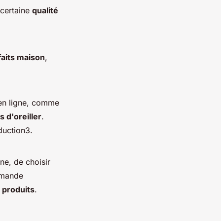
 certaine
qualité
faits maison
,
en ligne, comme
s d'oreiller
.
oduction3.
ne, de choisir
ommande
s
produits
.