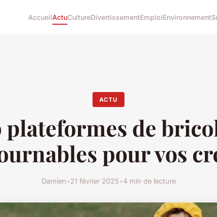
Accueil
Actu
Culture
Divertissement
Emploi
Environnement
S
ACTU
 plateformes de brico
ournables pour vos cr
Damien
•
21 février 2025
•
4 min de lecture