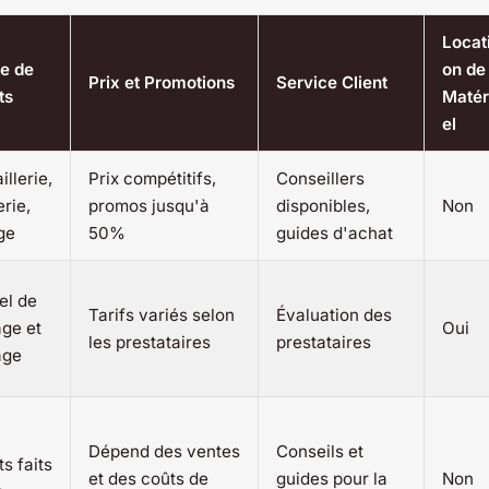
Locat
e de
on de
Prix et Promotions
Service Client
ts
Matér
el
llerie,
Prix compétitifs,
Conseillers
rie,
promos jusqu'à
disponibles,
Non
age
50%
guides d'achat
el de
Tarifs variés selon
Évaluation des
age et
Oui
les prestataires
prestataires
age
Dépend des ventes
Conseils et
s faits
et des coûts de
guides pour la
Non