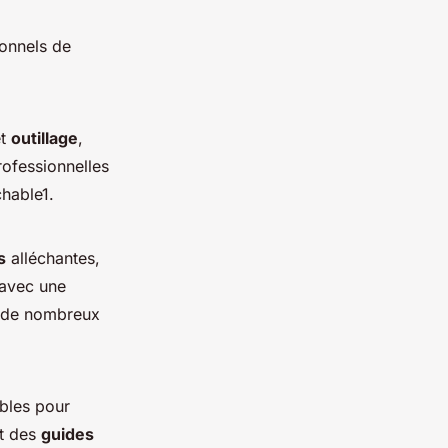
ionnels de
et
outillage
,
ofessionnelles
hable1.
s
alléchantes,
, avec une
r de nombreux
ibles pour
t des
guides