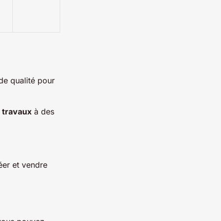
e qualité pour
s
travaux
à des
éer et vendre