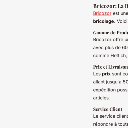
Bricozor: La 
Bricozor
est un
bricolage
. Voic
Gamme de Produ
Bricozor offre
avec plus de 60
comme Hettich, 
Prix et Livraison
Les
prix
sont co
allant jusqu'à 
expédition poss
articles.
Service Client
Le service clien
répondre à tout