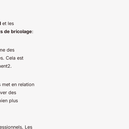
l
et les
ts de bricolage
:
me des
s. Cela est
ment2.
 met en relation
uver des
bien plus
essionnels. Les