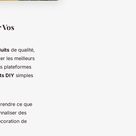
r Vos
uits
de qualité,
er les meilleurs
es plateformes
ts DIY
simples
prendre ce que
nnaliser des
écoration de