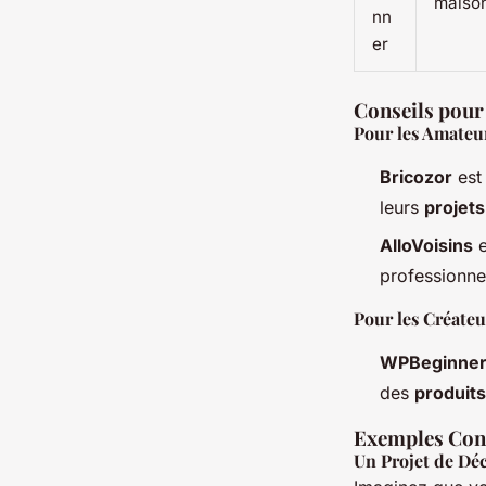
maiso
nn
er
Conseils pour
Pour les Amateu
Bricozor
est
leurs
projets
AlloVoisins
e
professionne
Pour les Créateu
WPBeginne
des
produits
Exemples Conc
Un Projet de Dé