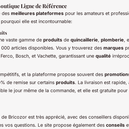
Boutique Ligne de Référence
e des
meilleures plateformes
pour les amateurs et profess
i pourquoi elle est incontournable:
its
 une vaste gamme de
produits
de
quincaillerie
,
plomberie
, 
 000 articles disponibles. Vous y trouverez des
marques
pr
Ferco, Bosch, et Vachette, garantissant une
qualité
irréproc
mpétitifs, et la plateforme propose souvent des
promotion
50% de remise sur certains
produits
. La livraison est rapide
ible le jour même de la commande, et elle est gratuite pou
t de Bricozor est très apprécié, avec des conseillers dispon
es vos questions. Le site propose également des
conseils
e