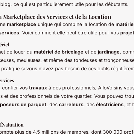
blog, ce qui est particulièrement utile pour les débutants.
a Marketplace des Services et de la Location
 une
marketplace
unique qui combine la location de
matérie
services
. Voici comment elle peut être utile pour vos
proje
ériel
met de louer du
matériel de bricolage
et de
jardinage
, com
euses, meuleuses, et même des tondeuses et tronçonneuse
 pratique si vous n'avez pas besoin de ces outils régulière
ervices
z confier vos
travaux
à des professionnels, AlloVoisins vous
ns et des professionnels de votre quartier. Vous pouvez tro
poseurs de parquet
, des
carreleurs
, des
électriciens
, et 
Évaluation
ompte plus de 4,5 millions de membres, dont 300 000 prof