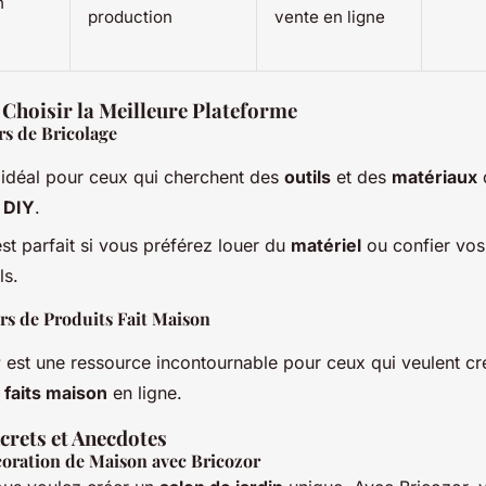
n
production
vente en ligne
 Choisir la Meilleure Plateforme
rs de Bricolage
 idéal pour ceux qui cherchent des
outils
et des
matériaux
d
 DIY
.
st parfait si vous préférez louer du
matériel
ou confier vo
ls.
rs de Produits Fait Maison
r
est une ressource incontournable pour ceux qui veulent cr
 faits maison
en ligne.
rets et Anecdotes
coration de Maison avec Bricozor