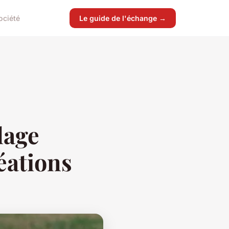
ociété
Le guide de l'échange →
lage
éations