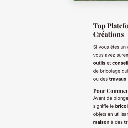
Top Platef
Créations
Si vous êtes un
vous avez surem
outils
et
consei
de bricolage qu
ou des
travaux
Pour Commence
Avant de plonge
signifie le
brico
objets en utilis
maison
à des
t