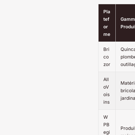
Pla
tef
Gamm
or
Produi
me
Bri
Quincai
co
plombe
zor
outill
All
Matéri
oV
bricol
ois
jardin
ins
W
PB
Produit
egi