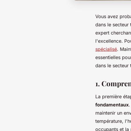
Vous avez proba
dans le secteur 
expert cherchant
l'excellence. P
spécialisé
. Main
essentielles pou
dans le secteur t
1. Compren
La première éta
fondamentaux
.
maintenir un env
température, l'hu
occupants et la