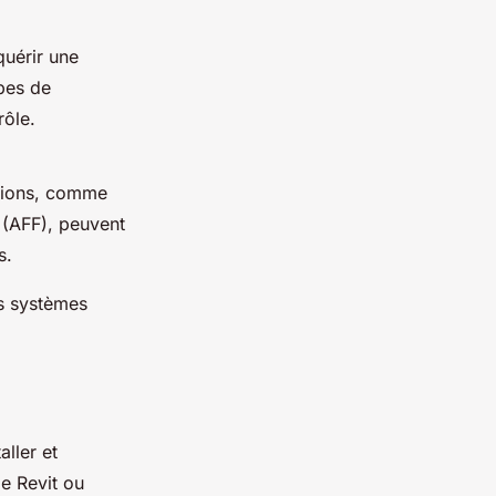
quérir une
pes de
rôle.
ations, comme
(AFF), peuvent
s.
es systèmes
aller et
me
Revit
ou