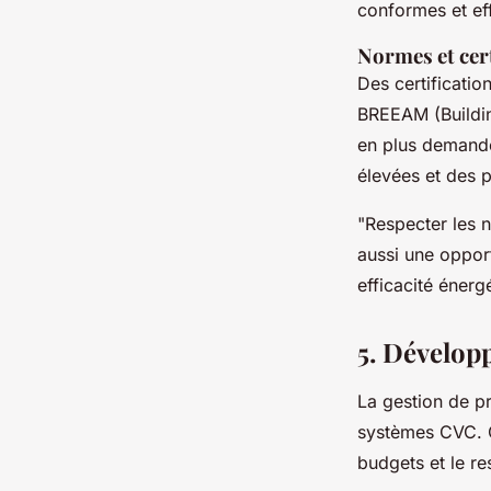
conformes et ef
Normes et cer
Des certificat
BREEAM
(Buildi
en plus demandé
élevées et des p
"Respecter les 
aussi une oppor
efficacité énerg
5. Dévelop
La gestion de pr
systèmes CVC. Ce
budgets et le re