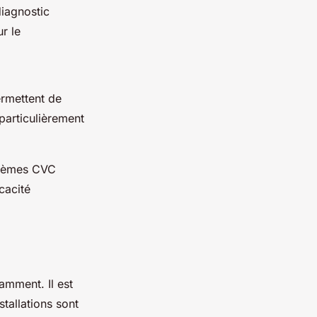
diagnostic
r le
ermettent de
particulièrement
ystèmes CVC
cacité
amment. Il est
tallations sont