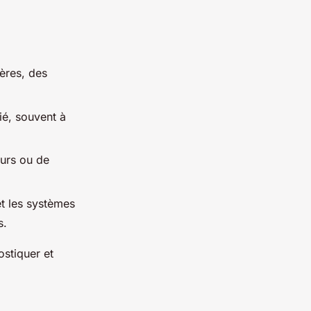
ières, des
cié, souvent à
eurs ou de
et les systèmes
s.
stiquer et