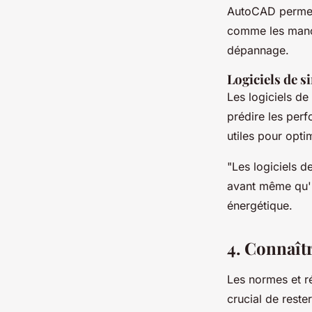
AutoCAD
permet
comme les manom
dépannage.
Logiciels de s
Les logiciels de
prédire les perf
utiles pour opti
"Les logiciels d
avant même qu'il
énergétique.
4. Connaît
Les normes et r
crucial de reste