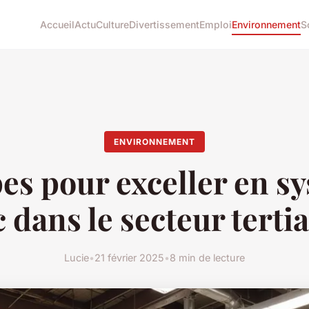
Accueil
Actu
Culture
Divertissement
Emploi
Environnement
S
ENVIRONNEMENT
pes pour exceller en s
c dans le secteur tertia
Lucie
•
21 février 2025
•
8 min de lecture