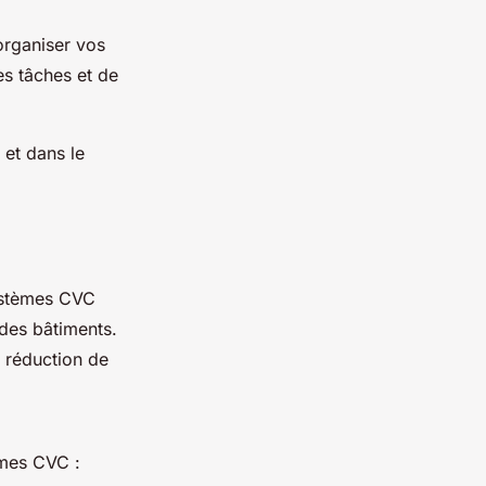
organiser vos
es tâches et de
 et dans le
systèmes CVC
des bâtiments.
e réduction de
èmes CVC :