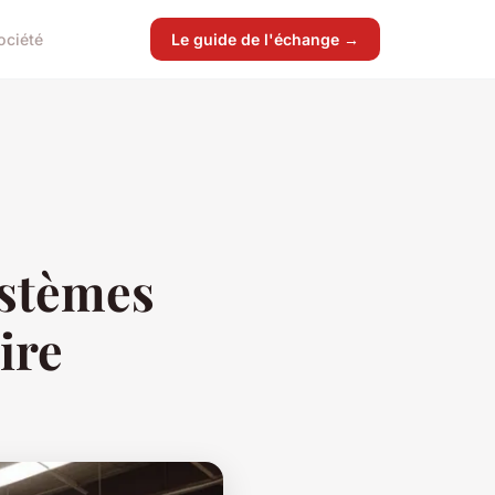
ociété
Le guide de l'échange →
ystèmes
ire