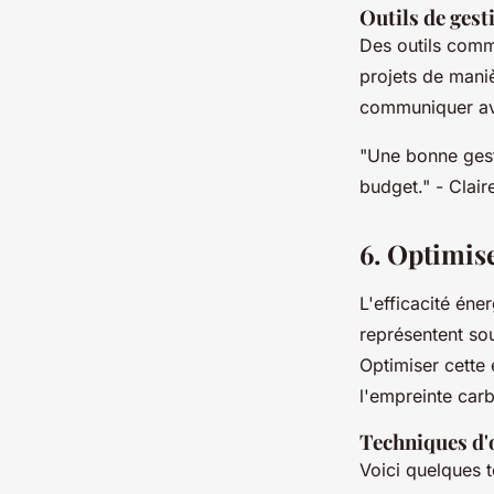
Outils de gest
Des outils co
projets de maniè
communiquer av
"Une bonne gesti
budget."
- Clair
6. Optimise
L'efficacité éne
représentent so
Optimiser cette 
l'empreinte car
Techniques d'
Voici quelques 