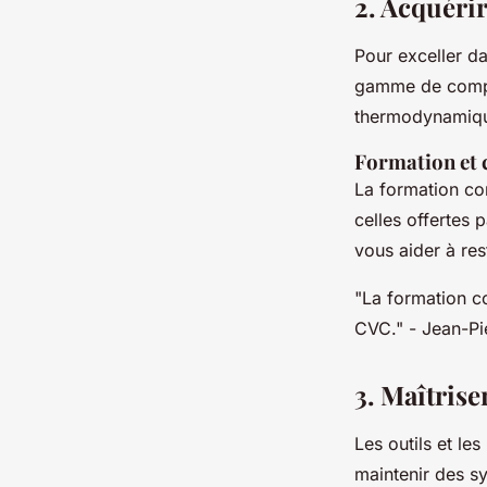
2. Acquéri
Pour exceller d
gamme de compét
thermodynamique,
Formation et c
La formation con
celles offertes
vous aider à res
"La formation c
CVC."
- Jean-Pi
3. Maîtriser
Les outils et le
maintenir des s