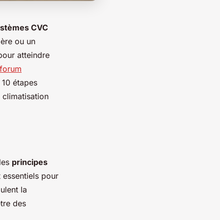
systèmes CVC
ière ou un
pour atteindre
 forum
 10 étapes
 climatisation
les
principes
t essentiels pour
ulent la
être des