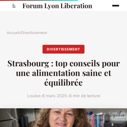
Forum Lyon Liberation
Accueil
›
Divertissement
DIVERTISSEMENT
Strasbourg : top conseils pour
une alimentation saine et
équilibrée
Louise
•
6 mars 2025
•
6 min de lecture