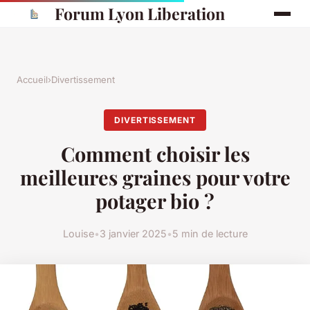
Forum Lyon Liberation
Accueil
›
Divertissement
DIVERTISSEMENT
Comment choisir les
meilleures graines pour votre
potager bio ?
Louise
•
3 janvier 2025
•
5 min de lecture