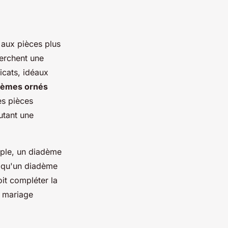
 aux pièces plus
herchent une
icats, idéaux
dèmes ornés
es pièces
utant une
mple, un diadème
s qu'un diadème
it compléter la
e mariage