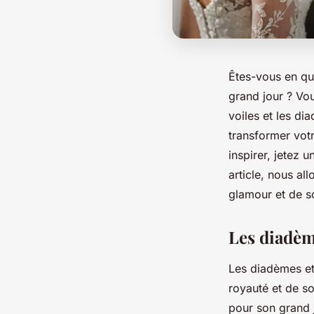
Êtes-vous en q
grand jour ? Vo
voiles et les di
transformer vot
inspirer, jetez 
article, nous a
glamour et de so
Les diadème
Les diadèmes et
royauté et de so
pour son grand j