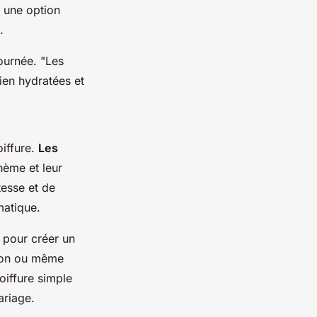
 une option
.
journée.
"Les
ien hydratées et
oiffure.
Les
hème et leur
tesse et de
matique.
s pour créer un
gnon ou même
oiffure simple
ariage.