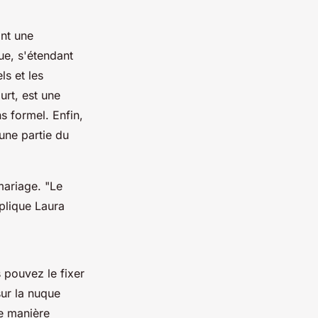
ant une
ue, s'étendant
ls et les
urt, est une
s formel. Enfin,
une partie du
 mariage.
"Le
lique Laura
s pouvez le fixer
sur la nuque
e manière