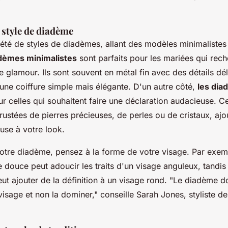
 style de diadème
riété de styles de diadèmes, allant des modèles minimalistes
dèmes minimalistes
sont parfaits pour les mariées qui rec
e glamour. Ils sont souvent en métal fin avec des détails dél
une coiffure simple mais élégante. D'un autre côté,
les dia
ur celles qui souhaitent faire une déclaration audacieuse. C
rustées de pierres précieuses, de perles ou de cristaux, ajo
use à votre look.
votre diadème, pensez à la forme de votre visage. Par exe
 douce peut adoucir les traits d'un visage anguleux, tandi
eut ajouter de la définition à un visage rond.
"Le diadème do
visage et non la dominer,"
conseille Sarah Jones, styliste d