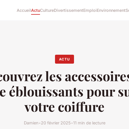
Accueil
Actu
Culture
Divertissement
Emploi
Environnement
S
ACTU
ouvrez les accessoire
e éblouissants pour s
votre coiffure
Damien
•
20 février 2025
•
11 min de lecture