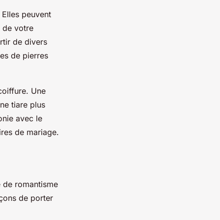
. Elles peuvent
 de votre
tir de divers
ées de pierres
coiffure. Une
ne tiare plus
onie avec le
ires de mariage.
he de romantisme
açons de porter