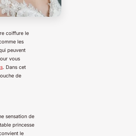
e coiffure le
 comme les
 qui peuvent
Pour vous
ts
. Dans cet
 touche de
ne sensation de
itable princesse
convient le