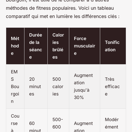
méthodes de fitness populaires. Voici un tableau
comparatif qui met en lumière les différences clés :
Durée
Calor
Mét
Force
de la
ies
Tonific
hod
musculair
séanc
brûlé
ation
e
e
e
es
EM
Augment
S
20
500
Très
ation
Bou
minut
calor
efficac
jusqu'à
rgoi
es
ies
e
30%
n
Cou
500-
Modér
rse
60
Augment
600
ément
à
minut
ation