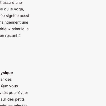
nt assure une
se ou le yoga,
ée signifie aussi
maintiennent une
itieux stimule le
en restant à
hysique
par des
s. Que vous
ités pour éviter
sur des petits
uelques minutes