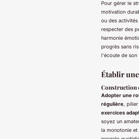
Pour gérer le st
motivation dura
ou des activités
respecter des pé
harmonie émotion
progrès sans ris
l'écoute de son 
Établir une
Construction 
Adopter une ro
régulière
, pili
exercices adap
soyez un amateur
la monotonie et 
progrès quotidi