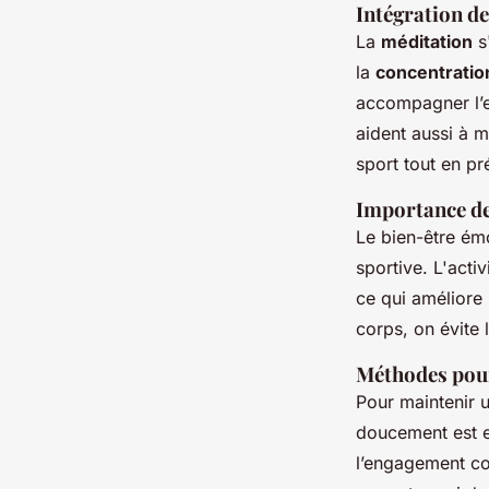
Intégration de
La
méditation
s
la
concentratio
accompagner l’en
aident aussi à m
sport tout en p
Importance de
Le bien-être émo
sportive. L'acti
ce qui améliore 
corps, on évite
Méthodes pour
Pour maintenir 
doucement est es
l’engagement co