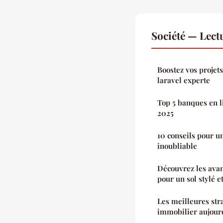
Société — Lec
Boostez vos projet
laravel experte
Top 5 banques en li
2025
10 conseils pour u
inoubliable
Découvrez les avan
pour un sol stylé e
Les meilleures str
immobilier aujour