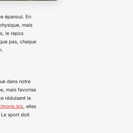
ie épanoui. En
 physique, mais
s, le repos
aque pas, chaque
n.
ique dans notre
ue, mais favorise
ce réduisent le
hrono.biz
, elles
 Le sport doit