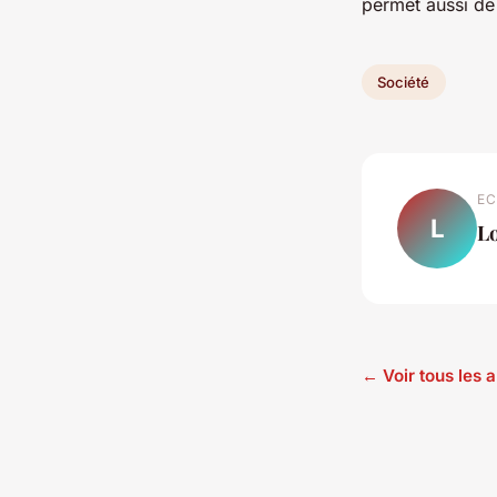
permet aussi de
Société
EC
L
L
← Voir tous les a