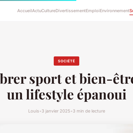
Accueil
Actu
Culture
Divertissement
Emploi
Environnement
S
SOCIÉTÉ
brer sport et bien-êt
un lifestyle épanoui
Louis
•
3 janvier 2025
•
3 min de lecture