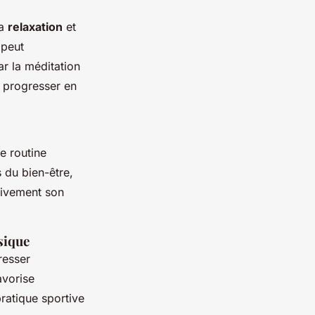
la
relaxation
et
 peut
ar la méditation
ur progresser en
e routine
 du bien-être,
tivement son
sique
gresser
avorise
ratique sportive