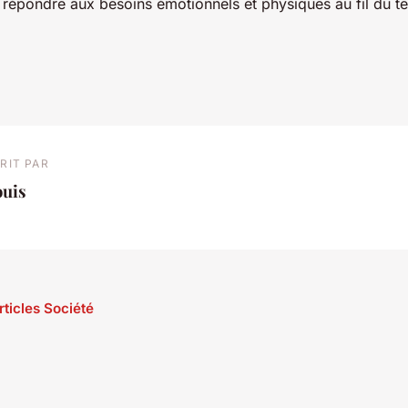
 répondre aux besoins émotionnels et physiques au fil du t
RIT PAR
ouis
rticles Société