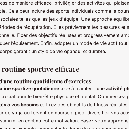
ress de manière efficace, privilégier des activités qui plaise
ble. Cela peut inclure des sports individuels comme la cour
 sociales telles que les jeux d'équipe. Une approche équilibr
riodes de récupération. Elles préviennent les blessures et 
nelle. Fixer des objectifs réalistes et progressivement amb
quer l’épuisement. Enfin, adopter un mode de vie actif tout 
corps garantit un style de vie épanoui et durable.
 routine sportive efficace
d'une routine quotidienne d'exercices
utine sportive quotidienne
aide à maintenir une
activité p
er crucial pour le bien-être physique et mental. Commencez 
tés à vos besoins
et fixez des objectifs de fitness réaliste
 de yoga ou fervent de course à pied, diversifiez vos activ
stimuler en continu votre motivation. Basez votre approche 
ens; par exemple, augmenter la durée de votre course de q