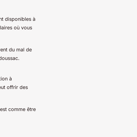
nt disponibles à
laires où vous
rent du mal de
adoussac.
tion à
t offrir des
C'est comme être