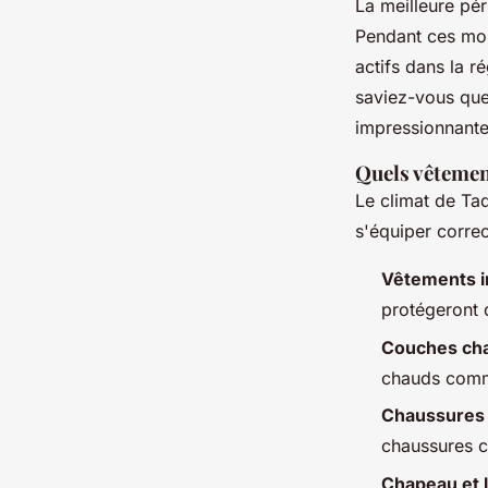
La meilleure pé
Pendant ces moi
actifs dans la r
saviez-vous que
impressionnante
Quels vêtemen
Le climat de Tad
s'équiper correc
Vêtements 
protégeront 
Couches ch
chauds comme
Chaussures 
chaussures c
Chapeau et l