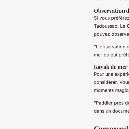
Observation d
Si vous préférez
Tadoussac. Le
pouvez observer
"L'observation d
mer ou qui préfè
Kayak de mer
Pour une expérie
considérer. Vous
moments magiq
"Paddler près d
dans un documen
Comprendre