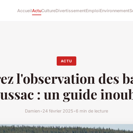
Accueil
Actu
Culture
Divertissement
Emploi
Environnement
S
ACTU
ez l'observation des b
ussac : un guide inou
Damien
•
24 février 2025
•
6 min de lecture