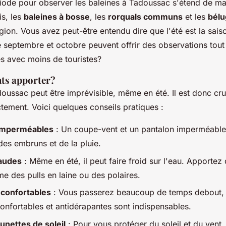
riode pour observer les baleines à Tadoussac s'étend de ma
s, les
baleines à bosse
, les
rorquals communs
et les
bélu
égion. Vous avez peut-être entendu dire que l'été est la sais
 septembre et octobre peuvent offrir des observations tout
s avec moins de touristes?
ts apporter?
oussac peut être imprévisible, même en été. Il est donc cru
tement. Voici quelques conseils pratiques :
imperméables
: Un coupe-vent et un pantalon imperméabl
des embruns et de la pluie.
audes
: Même en été, il peut faire froid sur l'eau. Apporte
 des pulls en laine ou des polaires.
confortables
: Vous passerez beaucoup de temps debout, 
onfortables et antidérapantes sont indispensables.
unettes de soleil
: Pour vous protéger du soleil et du vent.