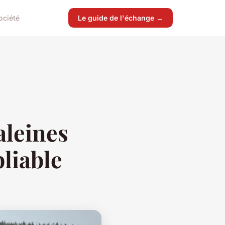
ociété
Le guide de l'échange →
aleines
bliable