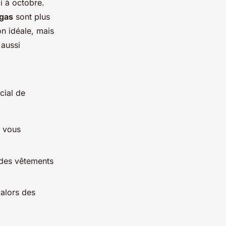
i à octobre.
gas
sont plus
on idéale, mais
 aussi
cial de
e vous
z des vêtements
alors des