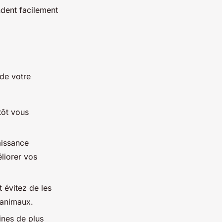
ndent facilement
 de votre
tôt vous
aissance
liorer vos
 évitez de les
 animaux.
ines de plus