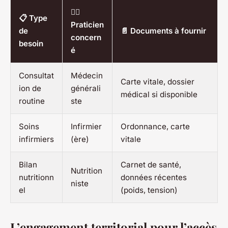
👨‍⚕️
📋 Type
Praticien
de
📄 Documents à fournir
concern
besoin
é
Consultat
Médecin
Carte vitale, dossier
ion de
générali
médical si disponible
routine
ste
Soins
Infirmier
Ordonnance, carte
infirmiers
(ère)
vitale
Bilan
Carnet de santé,
Nutrition
nutritionn
données récentes
niste
el
(poids, tension)
L’engagement territorial pour l’accès