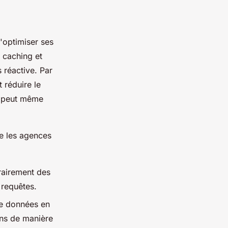
d'optimiser ses
e
caching
et
 réactive. Par
 réduire le
t peut même
ue les agences
rairement des
 requêtes.
de données en
ons de manière