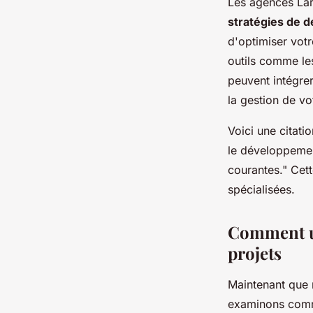
Les agences Lar
stratégies de
d'optimiser votr
outils comme l
peuvent intégre
la gestion de vo
Voici une citati
le développemen
courantes."
Cett
spécialisées.
Comment un
projets
Maintenant que 
examinons comme