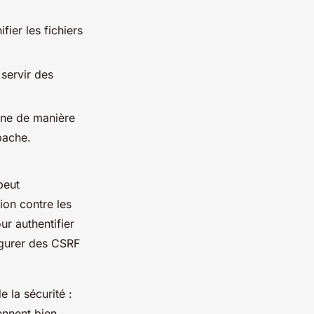
fier les fichiers
 servir des
nne de manière
pache.
peut
ion contre les
r authentifier
igurer des
CSRF
e la sécurité :
nnent bien