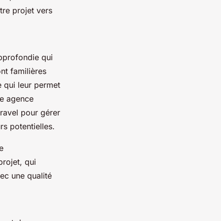
re projet vers
profondie qui
nt familières
e qui leur permet
ne agence
ravel pour gérer
s potentielles.
e
rojet, qui
vec une qualité