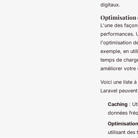
digitaux.
Optimisation
L'une des façons
performances. U
l'
optimisation d
exemple, en uti
temps de charge
améliorer votre
Voici une liste 
Laravel peuvent
Caching
: Ut
données fréq
Optimisatio
utilisant de