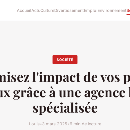
Accueil
Actu
Culture
Divertissement
Emploi
Environnement
S
SOCIÉTÉ
isez l'impact de vos p
ux grâce à une agence 
spécialisée
Louis
•
3 mars 2025
•
6 min de lecture