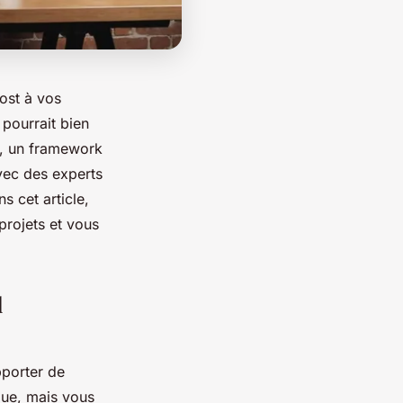
ost à vos
 pourrait bien
l, un framework
avec des experts
s cet article,
projets et vous
l
pporter de
que, mais vous