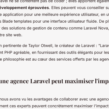
avel ne se contentent pas de coder ; elles apportent égale
 développement éprouvées
. Elles peuvent vous conseiller s
e application pour une meilleure expérience utilisateur, en ut
es
Blade templates
pour une interface utilisateur fluide. De pl
r des solutions de gestion de contenu comme Laravel Nova, 
tre site web.
on pertinente de Taylor Otwell, le créateur de Laravel :
"Lara
t PHP agréable, en fournissant des outils élégants pour le
e philosophie est au cœur des services offerts par les age
e agence Laravel peut maximiser l'impa
nous avons vu les avantages de collaborer avec une agence
nt ces experts peuvent concrètement maximiser l'impact 