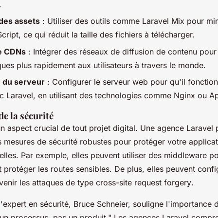
.
 des assets
: Utiliser des outils comme Laravel Mix pour mini
ript, ce qui réduit la taille des fichiers à télécharger.
de CDNs
: Intégrer des réseaux de diffusion de contenu pour
iques plus rapidement aux utilisateurs à travers le monde.
n du serveur
: Configurer le serveur web pour qu'il fonctio
c Laravel, en utilisant des technologies comme Nginx ou A
e la sécurité
un aspect crucial de tout projet digital. Une agence Laravel 
 mesures de sécurité robustes pour protéger votre applicat
elles. Par exemple, elles peuvent utiliser des
middleware
pou
 et protéger les routes sensibles. De plus, elles peuvent conf
enir les attaques de type
cross-site request forgery
.
l'expert en sécurité, Bruce Schneier, souligne l'importance d
 un processus, pas un produit."
Les agences Laravel compre