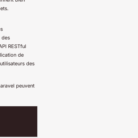
ets.
es
r des
API RESTful
lication de
utilisateurs des
Laravel peuvent