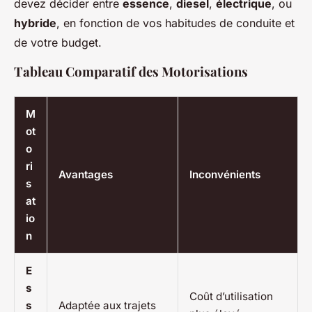
devez décider entre
essence
,
diesel
,
électrique
, ou
hybride
, en fonction de vos habitudes de conduite et
de votre budget.
Tableau Comparatif des Motorisations
M
ot
o
ri
Avantages
Inconvénients
s
at
io
n
E
s
Coût d’utilisation
s
Adaptée aux trajets