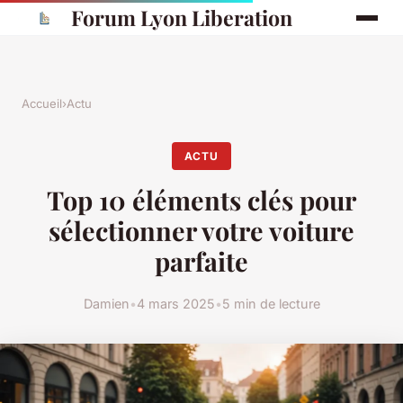
Forum Lyon Liberation
Accueil
›
Actu
ACTU
Top 10 éléments clés pour
sélectionner votre voiture
parfaite
Damien
•
4 mars 2025
•
5 min de lecture