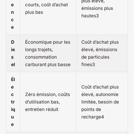
plus élevé,
e
courts, coût d’achat
émissions plus
n
plus bas
hautes3
c
e
D
Économique pour les
Coût d’achat plus
ie
longs trajets,
élevé, émissions
s
consommation
de particules
el
carburant plus basse
fines3
Él
e
Coût d’achat plus
c
Zéro émission, coûts
élevé, autonomie
tr
d’utilisation bas,
limitée, besoin de
iq
entretien réduit
points de
u
recharge4
e