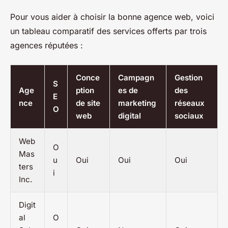
Pour vous aider à choisir la bonne agence web, voici
un tableau comparatif des services offerts par trois
agences réputées :
Conce
Campagn
Gestion
S
Age
ption
es de
des
E
nce
de site
marketing
réseaux
O
web
digital
sociaux
Web
O
Mas
u
Oui
Oui
Oui
ters
i
Inc.
Digit
al
O