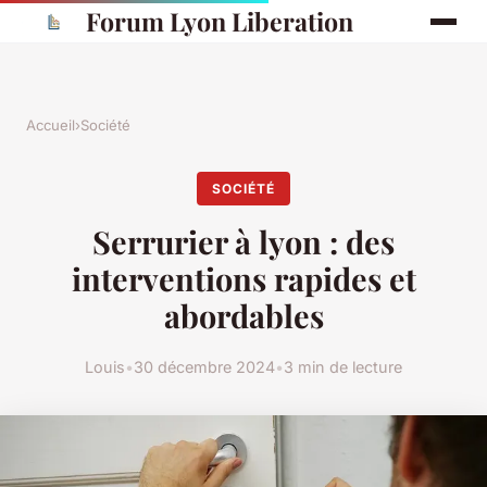
Forum Lyon Liberation
Accueil
›
Société
SOCIÉTÉ
Serrurier à lyon : des
interventions rapides et
abordables
Louis
•
30 décembre 2024
•
3 min de lecture