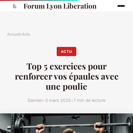
Forum Lyon Liberation
Accueil
›
Actu
ACTU
Top 5 exercices pour
renforcer vos épaules avec
une poulie
Damien
•
3 mars 2025
•
7 min de lecture